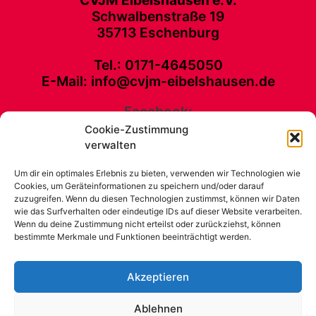
Schwalbenstraße 19
35713 Eschenburg
Tel.: 0171-4645050
E-Mail: info@cvjm-eibelshausen.de
Facebook:
Cookie-Zustimmung
CVJM Eibelshausen e. V. Schwalbenstraße 19 35713 Eschenburg Tel.:
verwalten
0171-4645050 E-Mail: info@cvjm-eibelshausen.de
Um dir ein optimales Erlebnis zu bieten, verwenden wir Technologien wie
Kontakt
Cookies, um Geräteinformationen zu speichern und/oder darauf
Unterstütze unsere Arbeit
zuzugreifen. Wenn du diesen Technologien zustimmst, können wir Daten
wie das Surfverhalten oder eindeutige IDs auf dieser Website verarbeiten.
Impressum
Wenn du deine Zustimmung nicht erteilst oder zurückziehst, können
News
bestimmte Merkmale und Funktionen beeinträchtigt werden.
CVJM Eibelshausen
Cookie-Richtlinie (EU)
Akzeptieren
Ablehnen