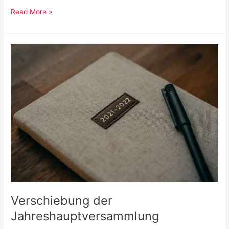
Mobile
Read More »
Impfaktion
in
der
Kirche
/
Arche
Verschiebung der
Jahreshauptversammlung