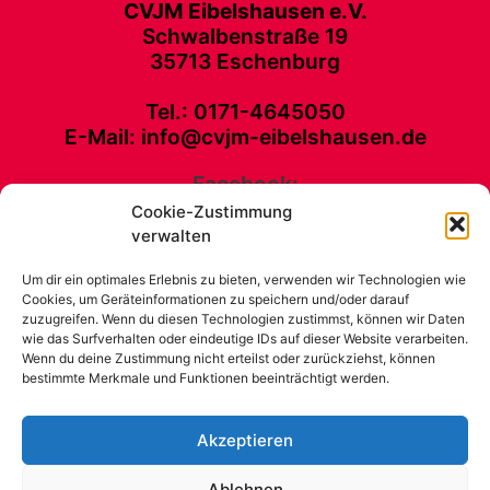
CVJM Eibelshausen e.V.
Schwalbenstraße 19
35713 Eschenburg
Tel.: 0171-4645050
E-Mail: info@cvjm-eibelshausen.de
Facebook:
Cookie-Zustimmung
CVJM Eibelshausen e. V. Schwalbenstraße 19 35713 Eschenburg Tel.:
verwalten
0171-4645050 E-Mail: info@cvjm-eibelshausen.de
Um dir ein optimales Erlebnis zu bieten, verwenden wir Technologien wie
Kontakt
Cookies, um Geräteinformationen zu speichern und/oder darauf
Unterstütze unsere Arbeit
zuzugreifen. Wenn du diesen Technologien zustimmst, können wir Daten
wie das Surfverhalten oder eindeutige IDs auf dieser Website verarbeiten.
Impressum
Wenn du deine Zustimmung nicht erteilst oder zurückziehst, können
News
bestimmte Merkmale und Funktionen beeinträchtigt werden.
CVJM Eibelshausen
Cookie-Richtlinie (EU)
Akzeptieren
Ablehnen