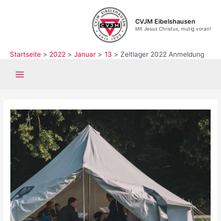
Zum
Inhalt
CVJM Eibelshausen
springen
Mit Jesus Christus, mutig voran!
Startseite
2022
Januar
13
Zeltlager 2022 Anmeldung
Main
Menu