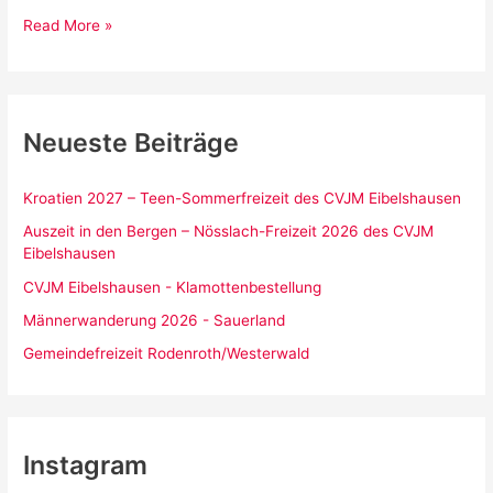
Mobile
Read More »
Impfaktion
in
der
Kirche
Neueste Beiträge
/
Arche
Kroatien 2027 – Teen-Sommerfreizeit des CVJM Eibelshausen
Auszeit in den Bergen – Nösslach-Freizeit 2026 des CVJM
Eibelshausen
CVJM Eibelshausen - Klamottenbestellung
Männerwanderung 2026 - Sauerland
Gemeindefreizeit Rodenroth/Westerwald
Instagram