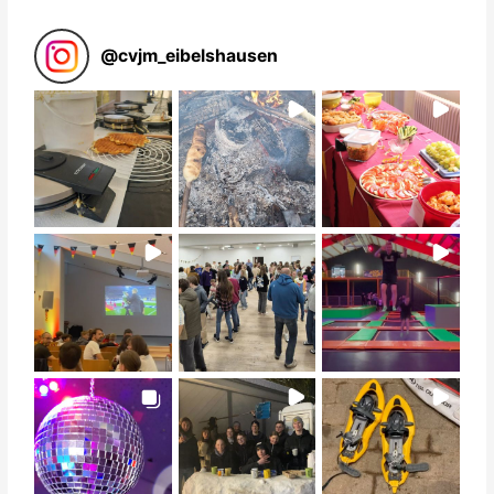
@
cvjm_eibelshausen