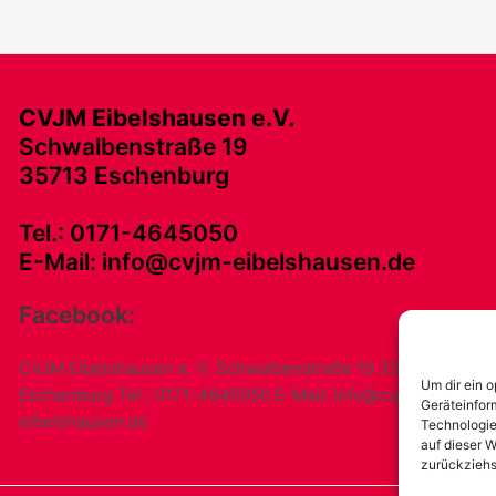
CVJM Eibelshausen e.V.
Schwalbenstraße 19
35713 Eschenburg
Tel.: 0171-4645050
E-Mail: info@cvjm-eibelshausen.de
Facebook:
CVJM Eibelshausen e. V. Schwalbenstraße 19 35713
Um dir ein 
Eschenburg Tel.: 0171-4645050 E-Mail: info@cvjm-
Geräteinfor
eibelshausen.de
Technologie
auf dieser W
zurückziehs