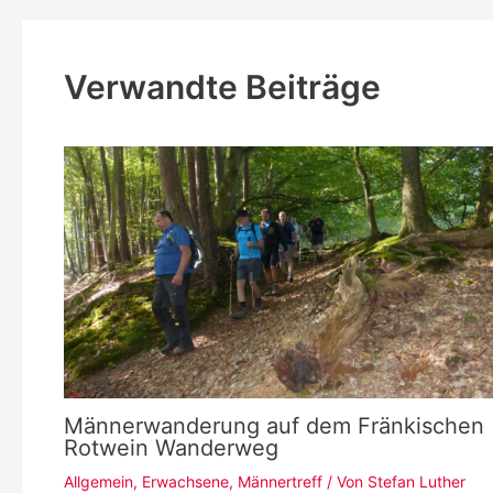
Verwandte Beiträge
Männerwanderung auf dem Fränkischen
Rotwein Wanderweg
Allgemein
,
Erwachsene
,
Männertreff
/ Von
Stefan Luther