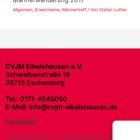
Allgemein
,
Erwachsene
,
Männertreff
/ Von
Stefan Luther
CVJM Eibelshausen e.V.
Schwalbenstraße 19
35713 Eschenburg
Tel.: 0171-4645050
E-Mail: info@cvjm-eibelshausen.de
Facebook:
CVJM Eibelshausen e. V. Schwalbenstraße 19 35713