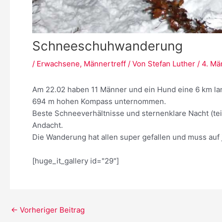
Schneeschuhwanderung
/
Erwachsene
,
Männertreff
/ Von
Stefan Luther
/
4. Mä
Am 22.02 haben 11 Männer und ein Hund eine 6 km 
694 m hohen Kompass unternommen.
Beste Schneeverhältnisse und sternenklare Nacht (t
Andacht.
Die Wanderung hat allen super gefallen und muss auf 
[huge_it_gallery id="29"]
Post
←
Vorheriger Beitrag
navigation