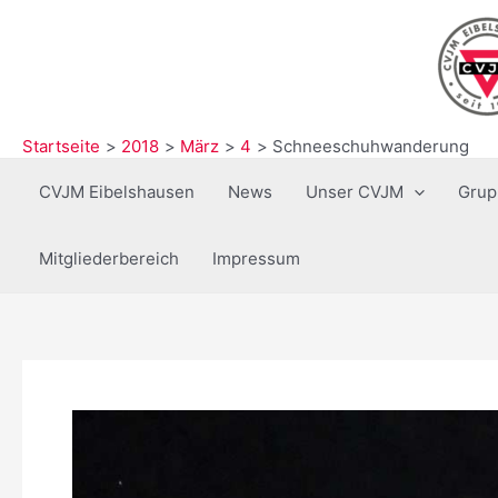
Zum
Inhalt
springen
Startseite
2018
März
4
Schneeschuhwanderung
CVJM Eibelshausen
News
Unser CVJM
Grup
Mitgliederbereich
Impressum