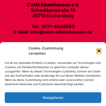
CVJM Eibelshausen e.V.
Schwalbenstraße 19
35713 Eschenburg
Tel.: 0171-4645050
E-Mail: info@cvjm-eibelshausen.de
Facebook:
Cookie-Zustimmung
CVJM Eibelshausen e. V. Schwalbenstraße 19 35713 Eschenburg Tel.:
verwalten
0171-4645050 E-Mail: info@cvjm-eibelshausen.de
Um dir ein optimales Erlebnis zu bieten, verwenden wir Technologien wie
Kontakt
Cookies, um Geräteinformationen zu speichern und/oder darauf
Unterstütze unsere Arbeit
zuzugreifen. Wenn du diesen Technologien zustimmst, können wir Daten
wie das Surfverhalten oder eindeutige IDs auf dieser Website verarbeiten.
Impressum
Wenn du deine Zustimmung nicht erteilst oder zurückziehst, können
News
bestimmte Merkmale und Funktionen beeinträchtigt werden.
CVJM Eibelshausen
Cookie-Richtlinie (EU)
Akzeptieren