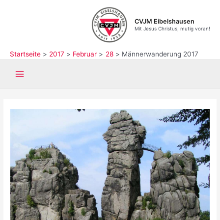
Zum
Inhalt
CVJM Eibelshausen
springen
Mit Jesus Christus, mutig voran!
Startseite
2017
Februar
28
Männerwanderung 2017
Main
Menu