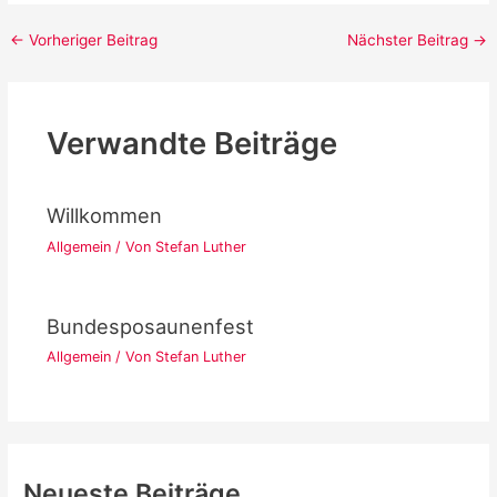
Post
←
Vorheriger Beitrag
Nächster Beitrag
→
navigation
Verwandte Beiträge
Willkommen
Allgemein
/ Von
Stefan Luther
Bundesposaunenfest
Allgemein
/ Von
Stefan Luther
Neueste Beiträge