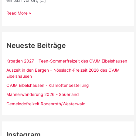
ein paar vor Ort, […]
Medizinische
Read More »
Masken
im
Gottesdienst
Pflicht
Neueste Beiträge
Kroatien 2027 – Teen-Sommerfreizeit des CVJM Eibelshausen
Auszeit in den Bergen – Nösslach-Freizeit 2026 des CVJM
Eibelshausen
CVJM Eibelshausen - Klamottenbestellung
Männerwanderung 2026 - Sauerland
Gemeindefreizeit Rodenroth/Westerwald
Instagram