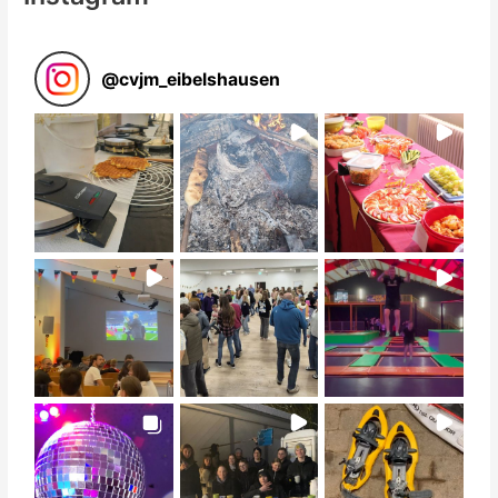
@
cvjm_eibelshausen