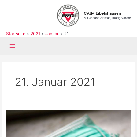
Zum
Inhalt
CVJM Eibelshausen
springen
Mit Jesus Christus, mutig voran!
Startseite
2021
Januar
21
Main
Menu
21. Januar 2021