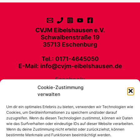
CVJM Eibelshausen e.V.
Schwalbenstraße 19
35713 Eschenburg
Tel.: 0171-4645050
E-Mail: info@cvjm-eibelshausen.de
Facebook:
Cookie-Zustimmung
CVJM Eibelshausen e. V. Schwalbenstraße 19 35713 Eschenburg Tel.:
verwalten
0171-4645050 E-Mail: info@cvjm-eibelshausen.de
Um dir ein optimales Erlebnis zu bieten, verwenden wir Technologien wie
Kontakt
Cookies, um Geräteinformationen zu speichern und/oder darauf
Unterstütze unsere Arbeit
zuzugreifen. Wenn du diesen Technologien zustimmst, können wir Daten
wie das Surfverhalten oder eindeutige IDs auf dieser Website verarbeiten.
Impressum
Wenn du deine Zustimmung nicht erteilst oder zurückziehst, können
News
bestimmte Merkmale und Funktionen beeinträchtigt werden.
CVJM Eibelshausen