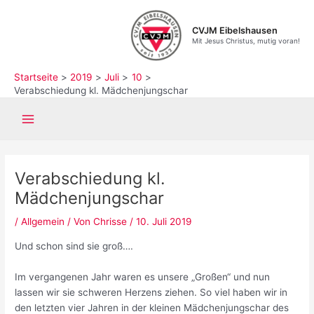
Zum
Inhalt
CVJM Eibelshausen
springen
Mit Jesus Christus, mutig voran!
Startseite
2019
Juli
10
Verabschiedung kl. Mädchenjungschar
Main
Menu
Verabschiedung kl.
Mädchenjungschar
/
Allgemein
/ Von
Chrisse
/
10. Juli 2019
Und schon sind sie groß….
Im vergangenen Jahr waren es unsere „Großen“ und nun
lassen wir sie schweren Herzens ziehen. So viel haben wir in
den letzten vier Jahren in der kleinen Mädchenjungschar des